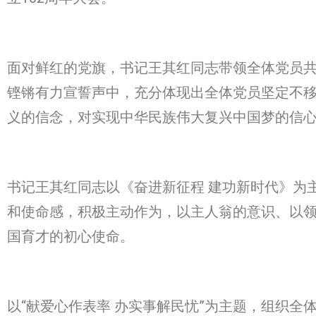
面对鲜红的党旗，书记王其红同志带领全体党员
铿锵有力宣誓声中，充分体现出全体党员坚定不
义的信念，对实现中华民族伟大复兴中国梦的信
书记王其红同志以《奋进新征程 建功新时代》为
和使命感，积极主动作为，以主人翁的意识、以
国育才的初心使命。
以“献爱心作表率 办实事解民忧”为主题，组织全