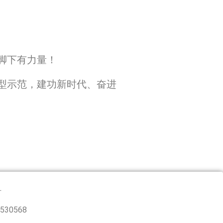
脚下有力量！
型示范，建功新时代、奋进
号
530568