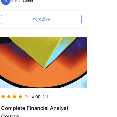
A
作者：
admin
报名课程
4.00
(2)
Complete Financial Analyst
Course