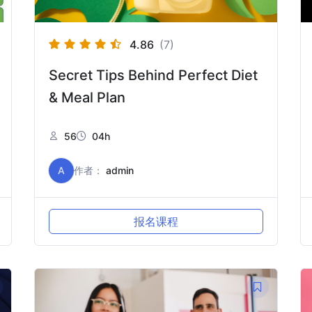
4.86
(7)
Secret Tips Behind Perfect Diet
& Meal Plan
56
04h
A
作者：
admin
报名课程