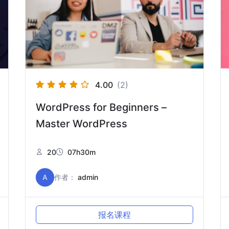
4.00
(2)
WordPress for Beginners –
Master WordPress
20
07h30m
A
作者：
admin
报名课程