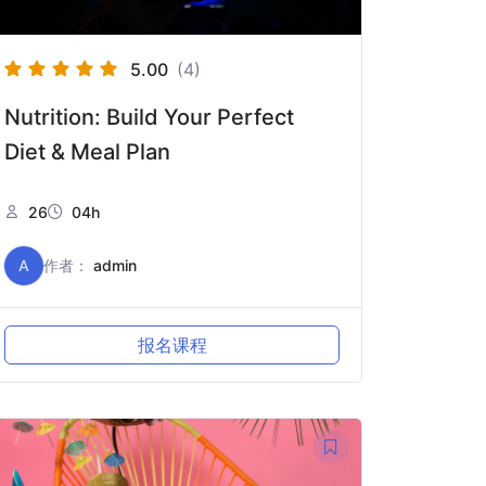
5.00
(4)
Nutrition: Build Your Perfect
Diet & Meal Plan
26
04h
A
作者：
admin
报名课程