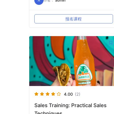
A
作者：
admin
报名课程
4.00
(2)
Sales Training: Practical Sales
Techniques