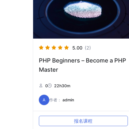
5.00
(2)
PHP Beginners – Become a PHP
Master
0
22h30m
A
作者：
admin
报名课程