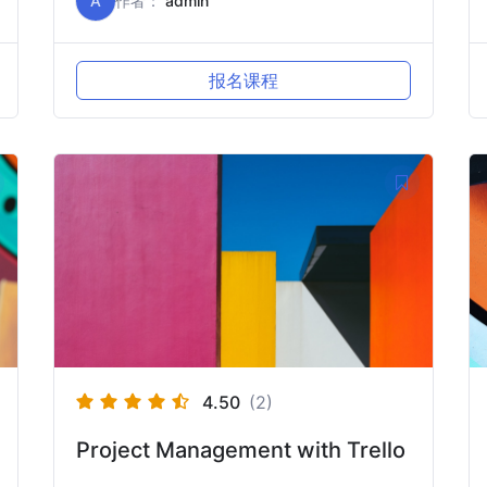
A
作者：
admin
报名课程
4.50
(2)
Project Management with Trello