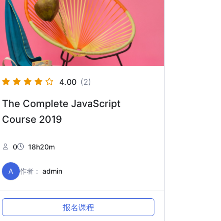
4.00
(2)
The Complete JavaScript
Course 2019
0
18h20m
A
作者：
admin
报名课程