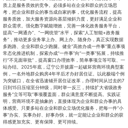
质上是服务质效的竞争。必须多站在企业和群众的立场思
考，把企业和群众的事当成自家的事，优化服务流程，提高
服务质效，加大服务资源向基层倾斜力度，更好满足企业和
群众需求。强化数字赋能增效，完善一体化政务服务平台，
提高“一网通办”、“一网统管”水平，探索“人工智能+政务服
务”，推动更多业务掌上办、网上办、随身办，真正实现数据
多跑路、企业和群众少跑腿。健全“高效办成一件事”重点事项
常态化推进机制，探索办成“一件事”向“一类事”拓展，持续推
行“不见面审批”，提高窗口办理效率，简单事项立等可取、一
站办结。2025年底，辽宁公开披露一起破坏营商环境典型案
例，一名外地群众购房4年半后才办好居住证。以此极端个例
为突破口，在全省迅速铺开居住证改革，办理时间从过去的7
日到15日压缩至分钟级，同时举一反三，持续扩大省级政务
服务“立等可取”事项覆盖面，群众满意度不断提高。实践证
明，营商环境不是抽象的，直接体现为企业和群众办事的具
体感受。只要多站在企业和群众立场优化服务，把每一件“小
事”办实、实事办好、好事办快，就一定能让企业和群众的获
得感更加充实、更有保障、更可持续。