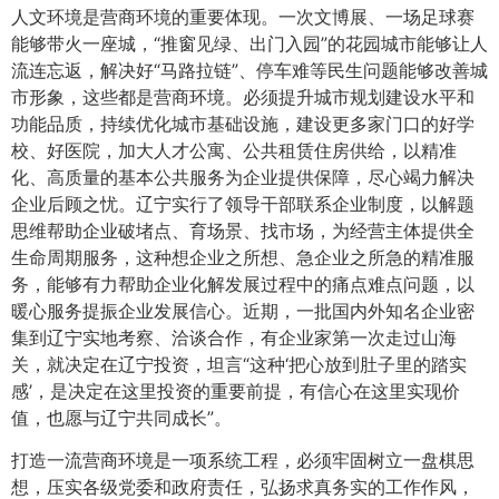
人文环境是营商环境的重要体现。一次文博展、一场足球赛
能够带火一座城，“推窗见绿、出门入园”的花园城市能够让人
流连忘返，解决好“马路拉链”、停车难等民生问题能够改善城
市形象，这些都是营商环境。必须提升城市规划建设水平和
功能品质，持续优化城市基础设施，建设更多家门口的好学
校、好医院，加大人才公寓、公共租赁住房供给，以精准
化、高质量的基本公共服务为企业提供保障，尽心竭力解决
企业后顾之忧。辽宁实行了领导干部联系企业制度，以解题
思维帮助企业破堵点、育场景、找市场，为经营主体提供全
生命周期服务，这种想企业之所想、急企业之所急的精准服
务，能够有力帮助企业化解发展过程中的痛点难点问题，以
暖心服务提振企业发展信心。近期，一批国内外知名企业密
集到辽宁实地考察、洽谈合作，有企业家第一次走过山海
关，就决定在辽宁投资，坦言“这种‘把心放到肚子里的踏实
感’，是决定在这里投资的重要前提，有信心在这里实现价
值，也愿与辽宁共同成长”。
打造一流营商环境是一项系统工程，必须牢固树立一盘棋思
想，压实各级党委和政府责任，弘扬求真务实的工作作风，