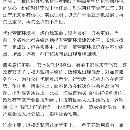
环境，一批国内外知名企业看到辽宁响鼓重锤优化营商环境
的决心，纷纷对辽宁投下信任票，对深耕辽宁更有底气，对
辽宁未来更有信心。实践证明，抓营商环境就是抓发展，再
怎么重视、再怎么抓都不为过。
优化营商环境是一场自我革命，没有最好、只有更好。当
前，全省各地都在铆足劲提升营商环境建设水平，虽然取得
了一定成效，但在实践中，打造一流营商环境仍存在不少痛
点、堵点，还有一些已解决问题出现反弹回潮。
服务意识不强，“官本位”思想突出。有的干部热衷于当官，喜
欢摆官架子，权力观扭曲错位，政绩观出现偏差，对如何服
务企业、为群众排忧解难思考少、行动差，把精力放在造声
势、争排名、博眼球上，而不是放在解决企业急难愁盼问
题、提升服务质效上。比如，海城市购买“百强县”榜单进位，
既没有带来产业提质升级，也没有提高人民生活品质。这种
重“面子”轻“里子”的行为，不但劳民伤财、造成资源浪费，更
严重损害政府公信力，影响社会预期。
吃拿卡要，以权谋私问题屡禁不止。一些干部滥用权力、雁