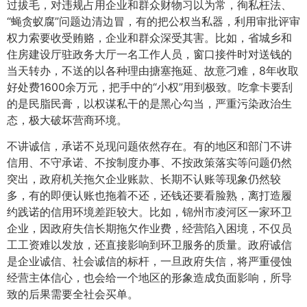
过拔毛，对违规占用企业和群众财物习以为常，徇私枉法、
“蝇贪蚁腐”问题边清边冒，有的把公权当私器，利用审批评审
权力索要收受贿赂，企业和群众深受其害。比如，省城乡和
住房建设厅驻政务大厅一名工作人员，窗口接件时对送钱的
当天转办，不送的以各种理由搪塞拖延、故意刁难，8年收取
好处费1600余万元，把手中的“小权”用到极致。吃拿卡要刮
的是民脂民膏，以权谋私干的是黑心勾当，严重污染政治生
态，极大破坏营商环境。
不讲诚信，承诺不兑现问题依然存在。有的地区和部门不讲
信用、不守承诺、不按制度办事、不按政策落实等问题仍然
突出，政府机关拖欠企业账款、长期不认账等现象仍然较
多，有的即便认账也拖着不还，还钱还要看脸熟，离打造履
约践诺的信用环境差距较大。比如，锦州市凌河区一家环卫
企业，因政府失信长期拖欠作业费，经营陷入困境，不仅员
工工资难以发放，还直接影响到环卫服务的质量。政府诚信
是企业诚信、社会诚信的标杆，一旦政府失信，将严重侵蚀
经营主体信心，也会给一个地区的形象造成负面影响，所导
致的后果需要全社会买单。