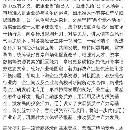
题中应有之义。把企业当“自己人”，就要先给“公平入场券”。
市场准入是企业参与竞争的起点。如果准入环节存在壁垒或
隐性限制，公平竞争就无从谈起。必须坚持“两个毫不动摇”，
落实全国统一大市场建设指引，集中整治重点领域不当市场
干预行为，向各种潜规则开刀，对靠关系、讲人情等歪风邪
气坚决说不，对各类经营主体一视同仁、一碗水端平，促进
各种所有制经济优势互补、共同发展。坚持问题导向、需求
导向，统筹做好要素市场化配置改革，增强对人才、资本、
数据等资源要素的配置能力，拿出更多硬招实招做好降本增
效这篇文章。绘好产业链图谱，着力解决产业链供应链衔接
不畅问题，帮助上下游企业共享资源、对接配套，积极撮合
行业内、企业间以及企业与高校科研院所对接合作，精准指
导企业研发转化应用，形成协同发展的良好产业生态。重塑
金融生态环境，提升金融服务质效，用活用足政府投资基
金，激发民间投资活力。辽宁设立了发展新质生产力母基
金，首批签约17个、意向投资7亿元项目，将进一步优化辽宁
产业布局，巩固壮大实体经济根基，推动新质生产力发展。
高效便利是一流营商环境的基本要求。营商环境的竞争，本