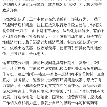
典型的人为设置流程障碍、故意拖延刮油水行为，极大损害
政府形象。
市场意识缺乏，工作中仍存在急功近利、短视行为。一些干
部遇到矛盾和问题，往往直接采取行政手段去处理，动辄限
制管制“一刀切”，而不是用市场化、法治化办法解决。有的不
会创造条件吸引社会投资，不善于发挥市场力量，身子在市
场经济时代，脑子还是计划经济思维。制定政策缺乏针对
性，依赖土地优惠、税收减免等，使招商引资异化为比地价
低、拼补贴多、争优惠大。
这些都充分证明，营商环境问题具有长期性、复杂性、艰巨
性。辽宁在省、市两级均设立由纪检监察机关牵头负责的工
作专班，建立“发现—核查—整改—反馈”闭环管理机制，直查
直办、挂牌督办、速查快办涉营商环境问题线索，形成了有
力震慑，企业和群众感受到实实在在的新变化。营商环境建
设永远在路上，营商环境实现大突破，“十五五”时期才能有大
发展。打造市场化、法治化、国际化一流营商环境，应找准
工作切入点和着力点，像爱护自己的眼睛一样呵护营商环