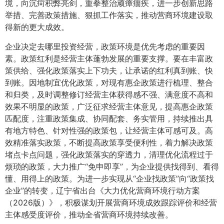
境，向沉疴积弊亮剑，重拳整治顽瘴痼疾，进一步创新思路
举措、完善政策措施、狠抓工作落实，推动营商环境建设取
得新的更大成效。
企业决定去哪里投资经营，政策环境是优先考虑的重要因
素。政策红利是经营主体蓬勃发展的重要支撑。要在丰富政
策供给、强化政策落实上下功夫，让承诺的红利真到账、快
到账。因地制宜优化政策，对现有惠企政策进行梳理、整合
和归类，及时调整修订经营主体获得感不强、满意度不高和
效果不明显的政策，广泛征求经营主体意见，提高惠企政策
匹配度，注重政策集成、协同配套、务实管用，持续推出具
有地方特色、针对性强的政策包，让经营主体可感可及。高
效精准落实政策，不断提高政策享受便利性，着力解决政策
堵点卡点问题，强化政策落实的穿透力，清理优化流程过于
烦琐的政策，大力推广“免申即享”，为企业提供找得到、看得
懂、用得上的政策。为进一步实现从“企业找政策”向“政策找
企业”的转变，辽宁省出台《大力优化营商环境行动方案
（2026版）》，积极谋划开展营商环境成效跟踪评价和经营
主体感受度评价，推动全省营商环境持续改善。