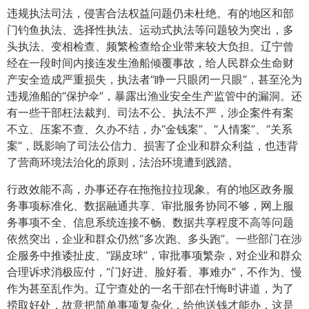
违规执法司法，侵害合法权益问题仍未杜绝。有的地区和部
门钓鱼执法、选择性执法、运动式执法等问题较为突出，多
头执法、变相检查、频繁检查给企业带来较大负担。辽宁曾
经在一段时间内接连发生渔船倾覆事故，给人民群众生命财
产安全造成严重损失，执法者“睁一只眼闭一只眼”，甚至沦为
违规渔船的“保护伞”，暴露出渔业安全生产监管中的漏洞。还
有一些干部枉法裁判、司法不公、执法不严，涉企案件有案
不立、压案不查、久办不结，办“金钱案”、“人情案”、“关系
案”，既影响了司法公信力、损害了企业和群众利益，也违背
了营商环境法治化的原则，法治环境遭到践踏。
行政效能不高，办事还存在拖拖拉拉现象。有的地区政务服
务事项标准化、数据融通共享、审批服务协同不够，网上服
务事项不全、信息系统连接不畅、数据共享程度不高等问题
依然突出，企业和群众仍然“多次跑、多头跑”。一些部门在涉
企服务中推诿扯皮、“踢皮球”，审批事项繁杂，对企业和群众
合理诉求消极应付，“门好进、脸好看、事难办”，不作为、慢
作为甚至乱作为。辽宁查处的一名干部在忏悔时讲道，为了
捞取好处，故意把简单事项复杂化，给他送钱才能办，这是