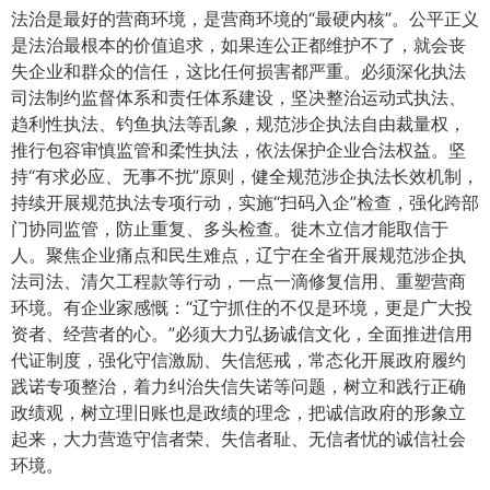
法治是最好的营商环境，是营商环境的“最硬内核”。公平正义
是法治最根本的价值追求，如果连公正都维护不了，就会丧
失企业和群众的信任，这比任何损害都严重。必须深化执法
司法制约监督体系和责任体系建设，坚决整治运动式执法、
趋利性执法、钓鱼执法等乱象，规范涉企执法自由裁量权，
推行包容审慎监管和柔性执法，依法保护企业合法权益。坚
持“有求必应、无事不扰”原则，健全规范涉企执法长效机制，
持续开展规范执法专项行动，实施“扫码入企”检查，强化跨部
门协同监管，防止重复、多头检查。徙木立信才能取信于
人。聚焦企业痛点和民生难点，辽宁在全省开展规范涉企执
法司法、清欠工程款等行动，一点一滴修复信用、重塑营商
环境。有企业家感慨：“辽宁抓住的不仅是环境，更是广大投
资者、经营者的心。”必须大力弘扬诚信文化，全面推进信用
代证制度，强化守信激励、失信惩戒，常态化开展政府履约
践诺专项整治，着力纠治失信失诺等问题，树立和践行正确
政绩观，树立理旧账也是政绩的理念，把诚信政府的形象立
起来，大力营造守信者荣、失信者耻、无信者忧的诚信社会
环境。